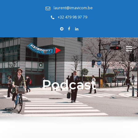
laurent@imavicom.be
+32 479 98 97 79
Podcast